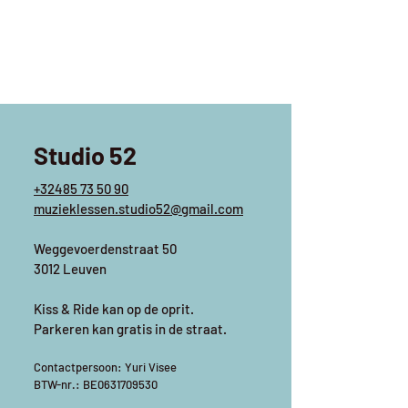
Studio 52
+32485 73 50 90
muzieklessen.studio52@gmail.com
Weggevoerdenstraat 50
3012 Leuven
Kiss & Ride kan op de oprit.
Parkeren kan gratis in de straat.
Contactpersoon: Yuri Visee
BTW-nr.: BE0631709530